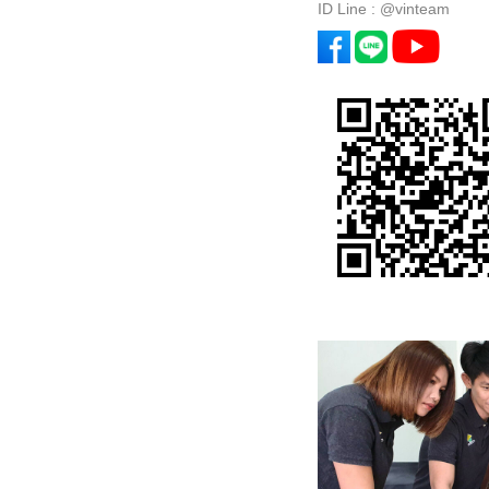
ID Line : @vinteam