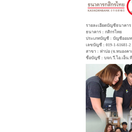
รายละเอียดบัญชีธนาคา
ธนาคาร : กสิกรไทย
ประเภทบัญชี : บัญชีออมทร
เลขบัญชี : 019-1-61681-2
สาขา : ท่าบ่อ (จ.หนองคา
ชื่อบัญชี : บจก.วี.ไอ.เอ็