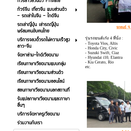
ทัวร์ลาวส่วนตัว Private
ทัวร์จีน เที่ยวจีน แบบส่วนตัว
- รถเช่าในจีน - ไกด์จีน
รถเช่าญี่ปุ่น เช่ารถญี่ปุ่น
รถยนต์ 4 ที
พร้อมคนขับคนไทย
รุ่นรถยนต์เก๋ง 4 ที่นั่ง :
บริการจองตั๋วรถไฟความเร็วสูง
- Toyota Vios, Altis
ลาว-จีน
- Honda City, Civic
- Suzuki Swift, Ciaz
จัดหาล่าม-ไกด์เวียดนาม
- Hyundai i10, Elantra
- Kia Cerato, Rio
เรียนภาษาเวียดนามแบบกลุ่ม
etc.
เรียนภาษาเวียดนามส่วนตัว
เรียนภาษาเวียดนามออนไลน์
สอนภาษาเวียดนามนอกสถานที่
รับแปลภาษาเวียดนามและภาษา
อื่นๆ
บริการจัดหาครูเวียดนาม
ร่วมงานกับเรา