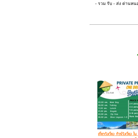
- รวม รับ - ส่ง ด่านห
- พระธาตุหลวง
- ประตูชัย
- วัดศรีเมือง
- หอพระแก้ว
- ลาดมืดริมโขง Night 
- วัดสีสะเกศ
- พิพิธภัณฑ์ไม้แกะสลั
- Parkson Supermarket ห
- สวนวัฒนธรรม เซียง
- ซื้อของฝาก
เที่ยววังเวียง ทัวร์วังเวีย