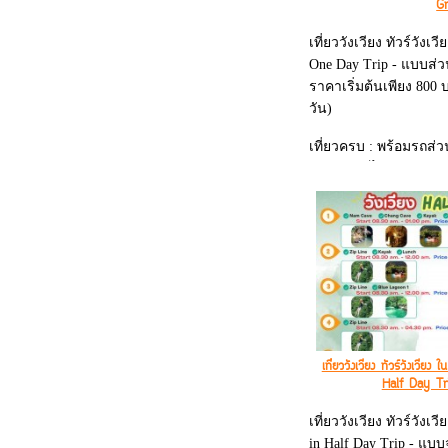
G
เที่ยววังเวียง ทัวร์วังเ
One Day Trip - แบบส่ว
ราคาเริ่มต้นเพียง 800
วัน)
เที่ยวครบ : พร้อมรถส่
- ผาหนามไซย
- ล่องเรือ Kayak
- เล่นโหน Zip Line
- บลูลากูน
- ล่องห่วงยาง
- มีอาหารกลางวัน+น้ำด
เที่ยววังเวียง ทัวร์วังเวี
Half Day Tr
เที่ยววังเวียง ทัวร์วังเว
in Half Day Trip - แบบ