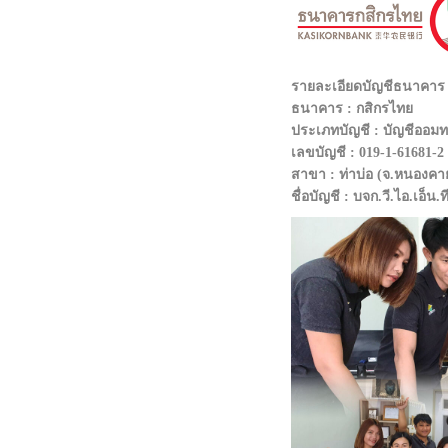
รายละเอียดบัญชีธนาคา
ธนาคาร : กสิกรไทย
ประเภทบัญชี : บัญชีออมทร
เลขบัญชี : 019-1-61681-2
สาขา : ท่าบ่อ (จ.หนองคา
ชื่อบัญชี : บจก.วี.ไอ.เอ็