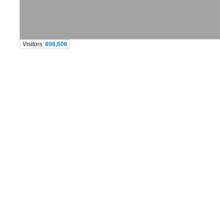
Visitors:
898,606