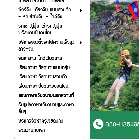
ทัวร์ลาวส่วนตัว Private
ทัวร์จีน เที่ยวจีน แบบส่วนตัว
- รถเช่าในจีน - ไกด์จีน
รถเช่าญี่ปุ่น เช่ารถญี่ปุ่น
พร้อมคนขับคนไทย
บริการจองตั๋วรถไฟความเร็วสูง
ลาว-จีน
จัดหาล่าม-ไกด์เวียดนาม
เรียนภาษาเวียดนามแบบกลุ่ม
เรียนภาษาเวียดนามส่วนตัว
เรียนภาษาเวียดนามออนไลน์
สอนภาษาเวียดนามนอกสถานที่
รับแปลภาษาเวียดนามและภาษา
อื่นๆ
บริการจัดหาครูเวียดนาม
ร่วมงานกับเรา