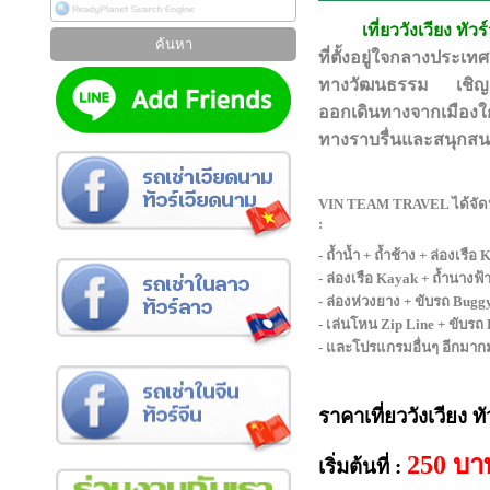
เที่ยววังเวียง ทัวร
ที่ตั้งอยู่ใจกลางปร
ทางวัฒนธรรม เชิญชว
ออกเดินทางจากเมืองใก
ทางราบรื่นและสนุกสนาน
VIN TEAM TRAVEL ได้จัดหาโ
:
- ถ้ำน้ำ + ถ้ำช้าง + ล่องเรื
- ล่องเรือ Kayak + ถ้ำนางฟ้
- ล่องห่วงยาง + ขับรถ Bugg
- เล่นโหน Zip Line + ขับรถ 
- และโปรแกรมอื่นๆ อีกมาก
ราคา
เที่ยววังเวียง
250 บา
เริ่มต้นที่ :