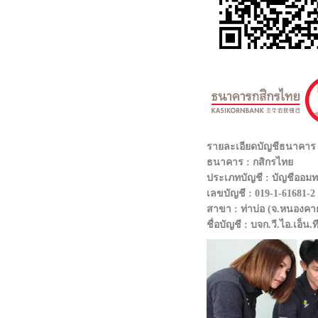
รายละเอียดบัญชีธนาคา
ธนาคาร : กสิกรไทย
ประเภทบัญชี : บัญชีออมทร
เลขบัญชี : 019-1-61681-2
สาขา : ท่าบ่อ (จ.หนองคา
ชื่อบัญชี : บจก.วี.ไอ.เอ็