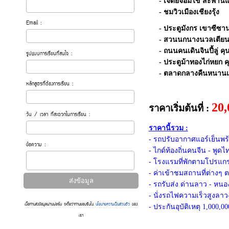
- เจดีย์จอมไข่ สะพาน
- ชมวิวเมืองเชียงรุ้ง
Email :
- ประตูมังกร เขาซีซาน
- สวนนกนางนวลเตียนฉื
- ถนนคนเดินจินปี้ลู่ คุ
รูปแบบการเรียนที่สนใจ :
- ประตูม้าทองไก่หยก ค
- ตลาดกลางคืนหนานเฉ
หลักสูตรที่ต้องการเรียน :
20
ราคาเริ่มต้นที่ :
วัน / เวลา ที่สะดวกในการเรียน :
ราคานี้รวม :
- รถปรับอากาศแอร์เย็น
ข้อความ :
- ไกด์ท้องถิ่นคนจีน - พูดไท
- โรงแรมที่พักตามโปรแกร
- ค่าเข้าชมสถานที่ต่าง
- รถรับส่ง ด่านลาว - ห
- นั่งรถไฟความเร็วสูงลา
เมื่อท่านส่งข้อมูลผ่านฟอร์ม จะถือว่าท่านยอมรับใน
นโยบายความเป็นส่วนตัว
ของ
- ประกันอุบัติเหตุ 1,000,0
เรา