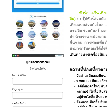
ทัวร์ลาว-จีน เที
จีน)
: กรุ๊ปทัวร์ส่วนต
เที่ยวแบบส่วนตัวในลาว
ลาว-จีน ร่วมกันสร้าง
นำ ห้างร้าน หน่วยงาน
ชื่นชอบ การท่องเที่ย
สามารถรับคณะได้ทั้งท
เดินทางทางเครื่องบิน 
แบบฟอร์มติดต่อกลับ
สำหรับผู้สนใจเรียน
สถานที่ท่องเที่ยวต
ชื่อ - นามสกุล :
- วัดป่าเจ สิบสองปันน
- 9 จอม 12 เชียง / เก้
- เจดีย์ทองคําใหญ่ สิ
ที่อยู่ปัจจุบัน :
- ตลาดเช้าไทลื้อ สิบส
- หมู่บ้านไทลื้อ สิบสอ
- วัดหลวงเมืองลื้อ สิ
เบอร์โทรศัพท์ :