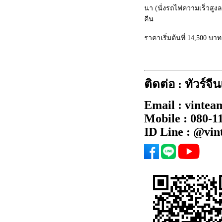
นา (นั่งรถไฟความเร็วสูงลา
คืน
ราคาเริ่มต้นที่ 14,500 บาท
สถานที่ท่องเที่ยวในสิบสอ
- วัดป่าเจ สิบสองปันนา
- 9 จอม 12 เชียง / เก้าจอ
ติดต่อ :
ทัวร์จี
- เจดีย์ทองคําใหญ่ สิบสอ
- ตลาดเช้าไทลื้อ สิบสองป
Email : vintea
- หมู่บ้านไทลื้อ สิบสองปั
Mobile : 080-1
- อุทยานประวัติศาสตร์ม่า
ID Line : @vi
- Option: ดูโชว์พาราณสี 
(ประมาณ 800 บาท)/คน
- วัดหลวงเมืองลื้อ สิบสอง
- เจดีย์จอมไข่ สะพานแก้
- ชมวิวเมืองเชียงรุ้ง
- ตรอกสงกรานต์ สิบสองป