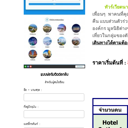
ทัวร์เวียดน
เพื่อนๆ พาคนที่ค
คืน แบบส่วนตัว
ร่
องค์กร มูลนิธิต่
เที่ยวในกลุ่มของต
เดินทางได้ตามต้
ราคาเริ่มต้นที่ :
แบบฟอร์มติดต่อกลับ
สำหรับผู้สนใจเรียน
ชื่อ - นามสกุล :
ที่อยู่ปัจจุบัน :
เบอร์โทรศัพท์ :