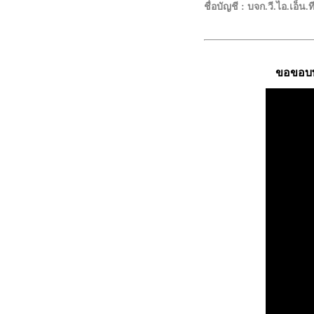
ชื่อบัญชี : บจก.วี.ไอ.เอ็
ขอขอบพร