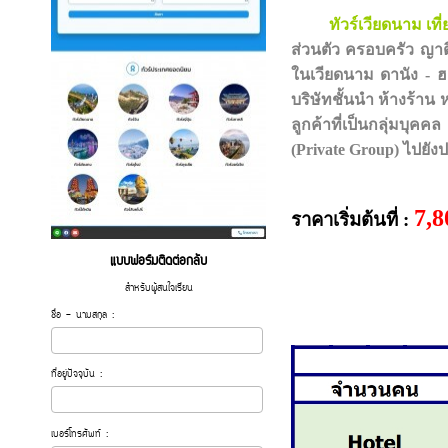
ทัวร์เวียดนาม เที
ส่วนตัว ครอบครัว ญาติ
ในเวียดนาม ดานัง - ฮ
บริษัทชั้นนำ ห้างร้า
ลูกค้าที่เป็นกลุ่มบุค
(Private Group)
ไป
ยัง
7,
ราคาเริ่มต้นที่ :
แบบฟอร์มติดต่อกลับ
สำหรับผู้สนใจเรียน
ชื่อ - นามสกุล :
ที่อยู่ปัจจุบัน :
เบอร์โทรศัพท์ :