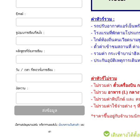
Email :
ค่าทัวร์รวม :
- รถปรับอากาศแอร์เย็น
- โรงแรมที่พักตามโปรแกร
รูปแบบการเรียนที่สนใจ :
- ไกด์ท้องถิ่นคนเวียดนา
- ตั๋วค่าเข้าชมสถานที่ ค่
หลักสูตรที่ต้องการเรียน :
- รวมค่า กระเช้าบาน่าฮิลส
- ประกันอุบัติเหตุการเดิน
วัน / เวลา ที่สะดวกในการเรียน :
ค่าทัวร์ไม่รวม
- ไม่รวมค่า
ตั๋วเครื่องบิน 
ข้อความ :
- ไม่รวม
อาหาร (L) กลางว
- ไม่รวมค่าทิปไกด์ และ 
- ไม่รวมค่าใช้จ่ายต่าง ๆ 
*ราคาขึ้นอยู่กับจำนวนนักท
เมื่อท่านส่งข้อมูลผ่านฟอร์ม จะถือว่าท่านยอมรับใน
นโยบายความเป็นส่วนตัว
ของ
เรา
เดินทางได้ตั้ง